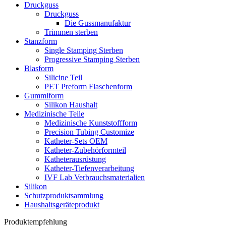
Druckguss
Druckguss
Die Gussmanufaktur
Trimmen sterben
Stanzform
Single Stamping Sterben
Progressive Stamping Sterben
Blasform
Silicine Teil
PET Preform Flaschenform
Gummiform
Silikon Haushalt
Medizinische Teile
Medizinische Kunststoffform
Precision Tubing Customize
Katheter-Sets OEM
Katheter-Zubehörformteil
Katheterausrüstung
Katheter-Tiefenverarbeitung
IVF Lab Verbrauchsmaterialien
Silikon
Schutzproduktsammlung
Haushaltsgeräteprodukt
Produktempfehlung