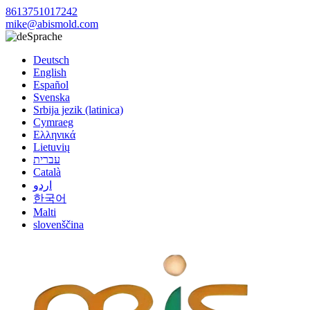
8613751017242
mike@abismold.com
Sprache
Deutsch
English
Español
Svenska
Srbija jezik (latinica)
Cymraeg
Ελληνικά
Lietuvių
עברית
Català
اردو
한국어
Malti
slovenščina