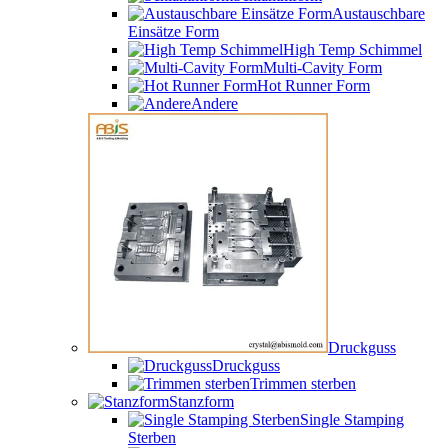
Austauschbare
Einsätze Form
High Temp Schimmel
Multi-Cavity Form
Hot Runner Form
Andere
Druckguss
Druckguss
Trimmen sterben
Stanzform
Single Stamping
Sterben