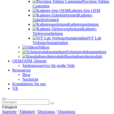
Precision Tubing
Customize
Katheter-Sets OEM
Katheter-
Zubehörformteil
Katheterausrüstung
Katheter-
Tiefenverarbeitung
IVF Lab
Verbrauchsmaterialien
Silikon
Schutzproduktsammlung
Haushaltsgeräteprodukt
OEM/ODM -Dienste
Spritzgussservice für große Teile
Ressourcen
Blog
Nachricht
Kontaktieren Sie uns
VR
Fähigkeit
Startseite
/
Fähigkeit
/
Druckguss
/
Druckguss